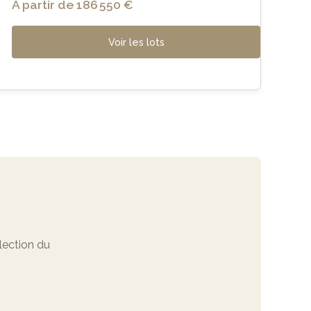
À partir de 186 550 €
Voir les lots
ection du