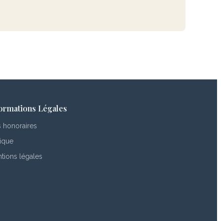
ormations Légales
 honoraires
ique
tions légales