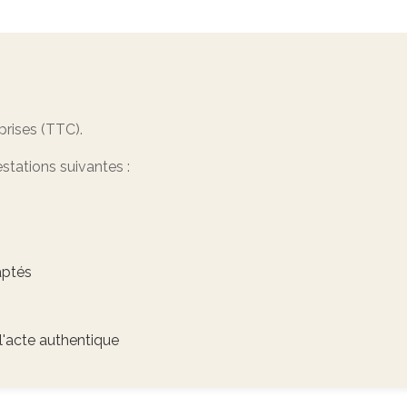
rises (TTC).
tations suivantes :
aptés
'acte authentique