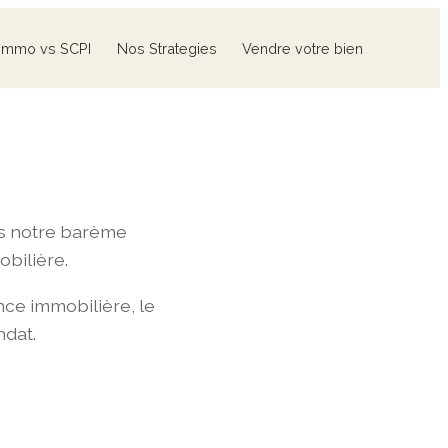
Immo vs SCPI
Nos Strategies
Vendre votre bien
ns notre barème
bilière.
ce immobilière, le
ndat.