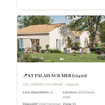
📍 ST PALAIS SUR MER (17420)
LES JARDINS D'AURIANE - maisons
Lots disponibles:
12
Livraison:
3e trimestre
2028
Dispositif:
Droit Commun
Zone:
B1