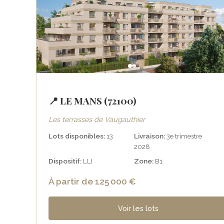
📍 LE MANS (72100)
Les terrasses de Vaugauthier
Lots disponibles:
13
Livraison:
3e trimestre
2028
Dispositif:
LLI
Zone:
B1
À partir de 125 000 €
Voir les lots